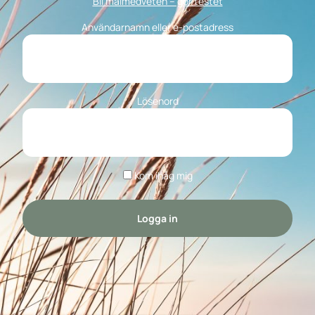
Bli målmedveten – gör testet
Användarnamn eller e-postadress
Lösenord
Kom ihåg mig